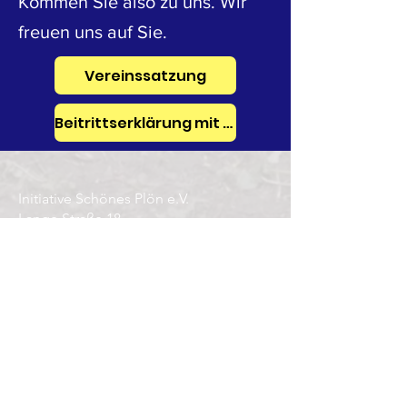
Kommen Sie also zu uns. Wir
freuen uns auf Sie.
Vereinssatzung
Beitrittserklärung mit Beitragsordnung
Initiative Schönes Plön e.V.
Lange Straße 18
24306 Plön
T.: +49 (0) 173 8 76 20 35
E.: info(at)schoenes-ploen.de
Impressum
Datenschutz
Erstellt mit
Wix.com von Raimund
Paugstadt